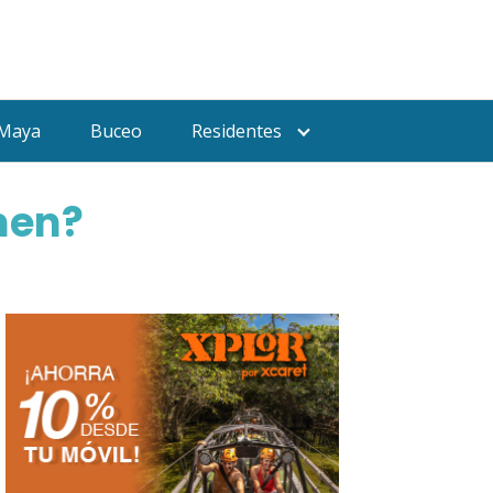
 Maya
Buceo
Residentes
men?