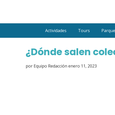
Saltar
al
contenido
Actividades
Tours
Parqu
¿Dónde salen cole
por
Equipo Redacción
enero 11, 2023