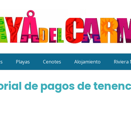
es
Playas
Cenotes
Alojamiento
Riviera
rial de pagos de tenenc