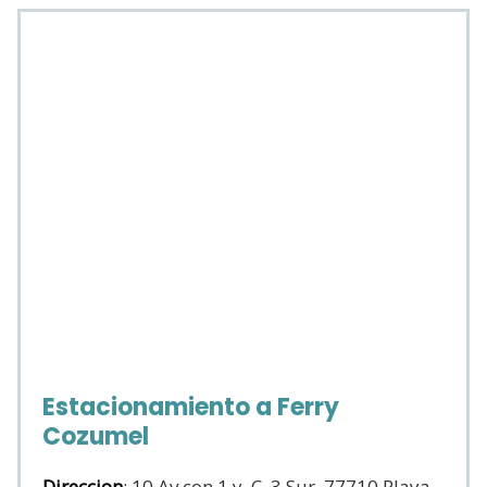
Estacionamiento a Ferry
Cozumel
Direccion
: 10 Av.con 1 y, C. 3 Sur, 77710 Playa