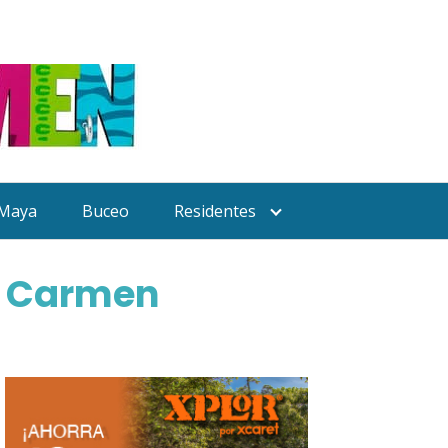
 Maya
Buceo
Residentes
el Carmen