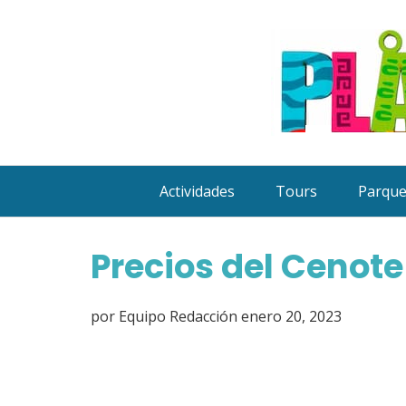
Saltar
al
contenido
Actividades
Tours
Parqu
Precios del Cenot
por
Equipo Redacción
enero 20, 2023