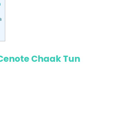
n
a
l Cenote Chaak Tun