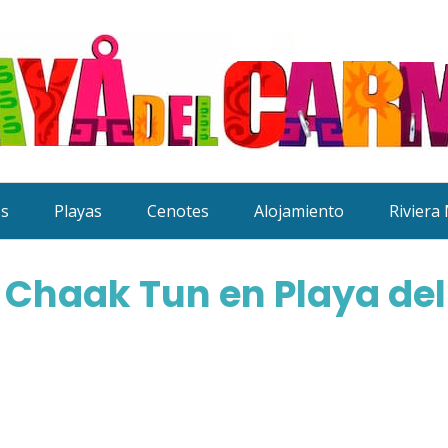
es
Playas
Cenotes
Alojamiento
Riviera
e Chaak Tun en Playa d