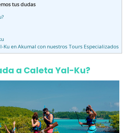
emos tus dudas
u?
ku
al-Ku en Akumal con nuestros Tours Especializados
ada a Caleta Yal-Ku?