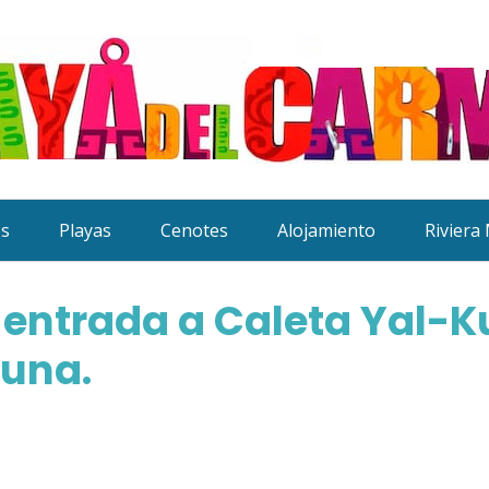
es
Playas
Cenotes
Alojamiento
Riviera
 entrada a Caleta Yal-
guna.