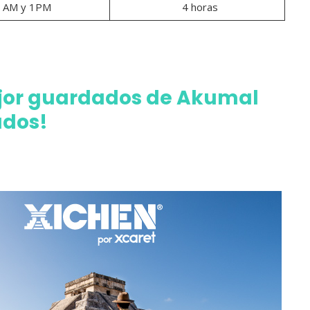
 AM y 1PM
4 horas
ejor guardados de Akumal
ados!