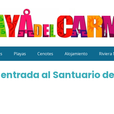
es
Playas
Cenotes
Alojamiento
Riviera
 entrada al Santuario d