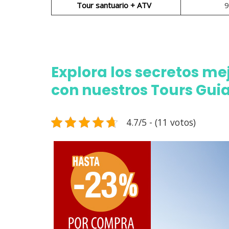
Tour santuario + ATV
9
Explora los secretos m
con nuestros Tours Gui
4.7/5 - (11 votos)