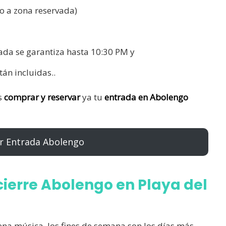
o a zona reservada)
ada se garantiza hasta 10:30 PM y
tán incluidas..
s
comprar y reservar
ya tu
entrada en Abolengo
r Entrada Abolengo
cierre Abolengo en Playa del
ena música, los fines de semana son los días más