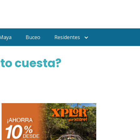
 Maya
Buceo
Residentes
to cuesta?